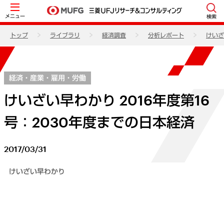
メニュー
検索
トップ
ライブラリ
経済調査
分析レポート
けいざ
経済・産業・雇用・労働
けいざい早わかり 2016年度第16
号：2030年度までの日本経済
2017/03/31
けいざい早わかり