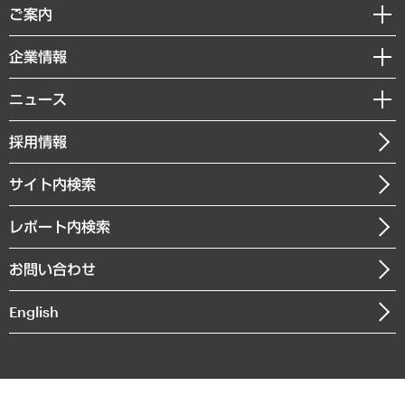
経済調査
ご案内
デジタルイノベーション
レポート
国際（グローバルビジネス・開発支援・国際戦略・グローバルヘルス）
セミナー・イベント情報
企業情報
コラム
サステナビリティ（環境・資源・エネルギー・ESG・人権）
MUFGビジネスセミナー
調査・研究報告書
私たちの想い
共生・ダイバーシティ
ニュース
受託案件情報
クローズアップ
社長メッセージ
GRC（ガバナンス・リスク・コンプライアンス）・防災（政策）
その他お申し込み
ニュースリリース
経営用語集
採用情報
会社概要
経済・産業・雇用・労働
調査協力のお願い
お知らせ
受託・受注実績（官公庁関連）
企業理念
医療・介護・福祉・教育・子ども
サイト内検索
メディア掲載・出演
役員一覧
自治体経営・官民協働
寄稿記事
沿革
レポート内検索
まちづくり・観光・交通・スポーツ・スマートシティ
書籍
組織図・本部部室紹介
自然資源・農林水産業・食料システム
お問い合わせ
インドネシア現地法人
決算公告
English
業績ハイライト
アクセスマップ
個人情報保護方針
環境方針