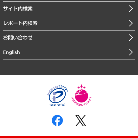
お知らせ
受託・受注実績（官公庁関連）
企業理念
医療・介護・福祉・教育・子ども
サイト内検索
メディア掲載・出演
役員一覧
自治体経営・官民協働
寄稿記事
沿革
レポート内検索
まちづくり・観光・交通・スポーツ・スマートシティ
書籍
組織図・本部部室紹介
自然資源・農林水産業・食料システム
お問い合わせ
インドネシア現地法人
決算公告
English
業績ハイライト
アクセスマップ
個人情報保護方針
環境方針
サステナビリティ
特定商取引法に基づく表示
SNSアカウントコミュニティガイドライン
反社会的勢力に対する基本方針
個人情報の取り扱いについて
書面による個人情報の開示等の請求の手続きについて