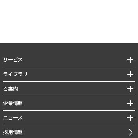
サービス
経営戦略
ライブラリ
組織・人事戦略
経済調査
ご案内
デジタルイノベーション
レポート
国際（グローバルビジネス・開発支援・国際戦略・グローバルヘルス）
セミナー・イベント情報
企業情報
コラム
サステナビリティ（環境・資源・エネルギー・ESG・人権）
MUFGビジネスセミナー
調査・研究報告書
私たちの想い
共生・ダイバーシティ
ニュース
受託案件情報
クローズアップ
社長メッセージ
GRC（ガバナンス・リスク・コンプライアンス）・防災（政策）
その他お申し込み
ニュースリリース
経営用語集
採用情報
会社概要
経済・産業・雇用・労働
調査協力のお願い