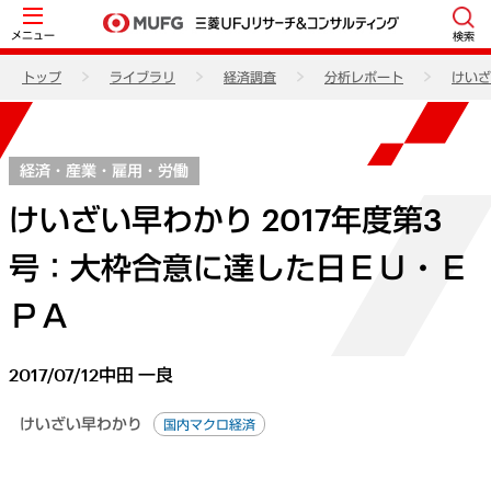
メニュー
検索
トップ
ライブラリ
経済調査
分析レポート
けいざ
経済・産業・雇用・労働
けいざい早わかり 2017年度第3
号：大枠合意に達した日ＥＵ・Ｅ
ＰＡ
2017/07/12
中田 一良
けいざい早わかり
国内マクロ経済