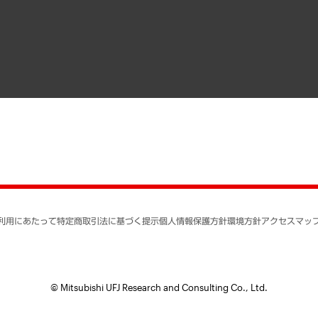
寄稿記事
決算公告
書籍
業績ハイライト
アクセスマップ
個人情報保護方針
環境方針
サステナビリティ
特定商取引法に基づく
SNSアカウントコミュ
反社会的勢力に対する
利用にあたって
特定商取引法に基づく提示
個人情報保護方針
環境方針
アクセスマッ
個人情報の取り扱いに
書面による個人情報の
© Mitsubishi UFJ Research and Consulting Co., Ltd.