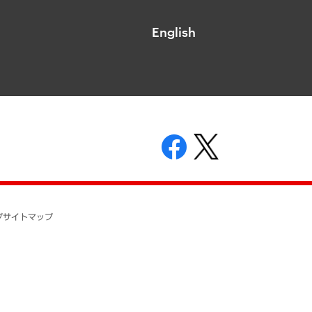
English
表示
ニティガイドライン
基本方針
プ
サイトマップ
ついて
開示等の請求の手続きについて