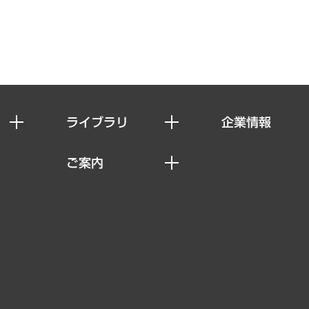
ライブラリ
企業情報
経済調査
私たちの想い
ご案内
レポート
社長メッセージ
セミナー・イベント情報
コラム
会社概要
MUFGビジネスセミナー
ヘルス）
調査・研究報告書
企業理念
受託案件情報
クローズアップ
役員一覧
その他お申し込み
経営用語集
沿革
調査協力のお願い
）
受託・受注実績（官公庁関連）
組織図・本部部室紹介
メディア掲載・出演
インドネシア現地法人