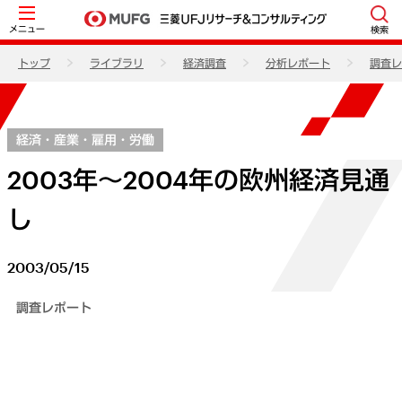
メニュー
検索
トップ
ライブラリ
経済調査
分析レポート
調査レ
経済・産業・雇用・労働
2003年～2004年の欧州経済見通
し
2003/05/15
調査レポート