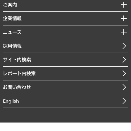
経済調査
ご案内
デジタルイノベーション
レポート
国際（グローバルビジネス・開発支援・国際戦略・グローバルヘルス）
セミナー・イベント情報
企業情報
コラム
サステナビリティ（環境・資源・エネルギー・ESG・人権）
MUFGビジネスセミナー
調査・研究報告書
私たちの想い
共生・ダイバーシティ
ニュース
受託案件情報
クローズアップ
社長メッセージ
GRC（ガバナンス・リスク・コンプライアンス）・防災（政策）
その他お申し込み
ニュースリリース
経営用語集
採用情報
会社概要
経済・産業・雇用・労働
調査協力のお願い
お知らせ
受託・受注実績（官公庁関連）
企業理念
医療・介護・福祉・教育・子ども
サイト内検索
メディア掲載・出演
役員一覧
自治体経営・官民協働
寄稿記事
沿革
レポート内検索
まちづくり・観光・交通・スポーツ・スマートシティ
書籍
組織図・本部部室紹介
自然資源・農林水産業・食料システム
お問い合わせ
インドネシア現地法人
決算公告
English
業績ハイライト
アクセスマップ
個人情報保護方針
環境方針