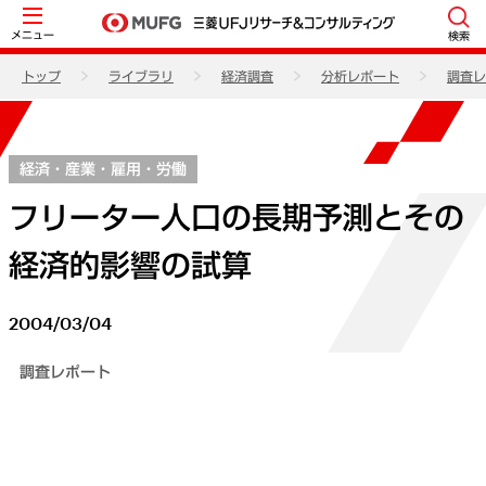
メニュー
検索
トップ
ライブラリ
経済調査
分析レポート
調査レ
経済・産業・雇用・労働
フリーター人口の長期予測とその
経済的影響の試算
2004/03/04
調査レポート