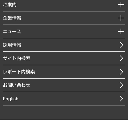
経済調査
ご案内
デジタルイノベーション
レポート
国際（グローバルビジネス・開発支援・国際戦略・グローバルヘルス）
セミナー・イベント情報
企業情報
コラム
サステナビリティ（環境・資源・エネルギー・ESG・人権）
MUFGビジネスセミナー
調査・研究報告書
私たちの想い
共生・ダイバーシティ
ニュース
受託案件情報
クローズアップ
社長メッセージ
GRC（ガバナンス・リスク・コンプライアンス）・防災（政策）
その他お申し込み
ニュースリリース
経営用語集
採用情報
会社概要
経済・産業・雇用・労働
調査協力のお願い
お知らせ
受託・受注実績（官公庁関連）
企業理念
医療・介護・福祉・教育・子ども
サイト内検索
メディア掲載・出演
役員一覧
自治体経営・官民協働
寄稿記事
沿革
レポート内検索
まちづくり・観光・交通・スポーツ・スマートシティ
書籍
組織図・本部部室紹介
自然資源・農林水産業・食料システム
お問い合わせ
インドネシア現地法人
決算公告
English
業績ハイライト
アクセスマップ
個人情報保護方針
環境方針