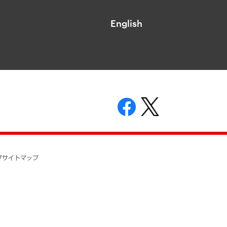
English
表示
ニティガイドライン
基本方針
プ
サイトマップ
ついて
開示等の請求の手続きについて