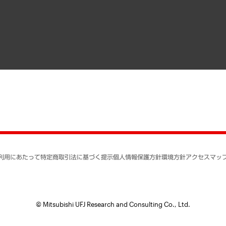
寄稿記事
決算公告
書籍
業績ハイライト
アクセスマップ
個人情報保護方針
環境方針
サステナビリティ
特定商取引法に基づく
SNSアカウントコミュ
反社会的勢力に対する
利用にあたって
特定商取引法に基づく提示
個人情報保護方針
環境方針
アクセスマッ
個人情報の取り扱いに
書面による個人情報の
© Mitsubishi UFJ Research and Consulting Co., Ltd.