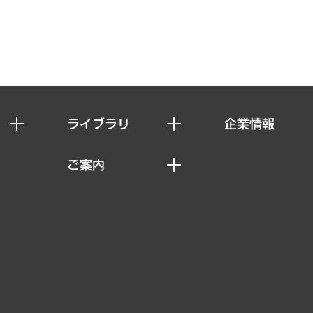
ライブラリ
企業情報
経済調査
私たちの想い
ご案内
レポート
社長メッセージ
セミナー・イベント情報
コラム
会社概要
MUFGビジネスセミナー
ヘルス）
調査・研究報告書
企業理念
受託案件情報
クローズアップ
役員一覧
その他お申し込み
経営用語集
沿革
調査協力のお願い
）
受託・受注実績（官公庁関連）
組織図・本部部室紹介
メディア掲載・出演
インドネシア現地法人