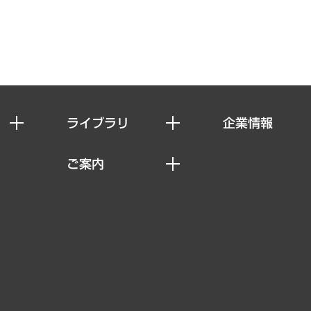
ライブラリ
企業情報
経済調査
私たちの想い
ご案内
レポート
社長メッセージ
セミナー・イベント情報
コラム
会社概要
MUFGビジネスセミナー
ヘルス）
調査・研究報告書
企業理念
受託案件情報
クローズアップ
役員一覧
その他お申し込み
経営用語集
沿革
調査協力のお願い
）
受託・受注実績（官公庁関連）
組織図・本部部室紹介
メディア掲載・出演
インドネシア現地法人