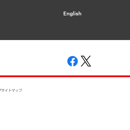
English
表示
ニティガイドライン
基本方針
プ
サイトマップ
ついて
開示等の請求の手続きについて