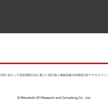
寄稿記事
決算公告
書籍
業績ハイライト
アクセスマップ
個人情報保護方針
環境方針
サステナビリティ
特定商取引法に基づく
SNSアカウントコミュ
反社会的勢力に対する
利用にあたって
特定商取引法に基づく提示
個人情報保護方針
環境方針
アクセスマッ
個人情報の取り扱いに
書面による個人情報の
© Mitsubishi UFJ Research and Consulting Co., Ltd.