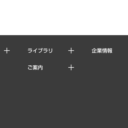
ライブラリ
企業情報
経済調査
私たちの想い
ご案内
レポート
社長メッセージ
セミナー・イベント情報
コラム
会社概要
MUFGビジネスセミナー
ヘルス）
調査・研究報告書
企業理念
受託案件情報
クローズアップ
役員一覧
その他お申し込み
経営用語集
沿革
調査協力のお願い
）
受託・受注実績（官公庁関連）
組織図・本部部室紹介
メディア掲載・出演
インドネシア現地法人