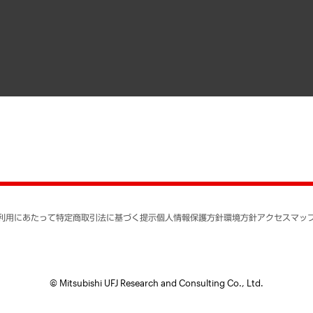
寄稿記事
決算公告
書籍
業績ハイライト
アクセスマップ
個人情報保護方針
環境方針
サステナビリティ
特定商取引法に基づく
SNSアカウントコミュ
反社会的勢力に対する
利用にあたって
特定商取引法に基づく提示
個人情報保護方針
環境方針
アクセスマッ
個人情報の取り扱いに
書面による個人情報の
© Mitsubishi UFJ Research and Consulting Co., Ltd.