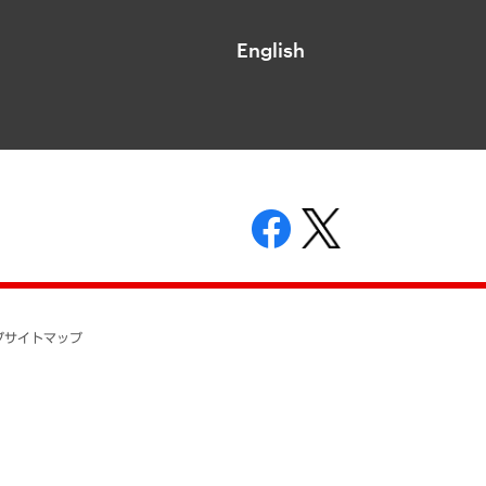
English
表示
ニティガイドライン
基本方針
プ
サイトマップ
ついて
開示等の請求の手続きについて