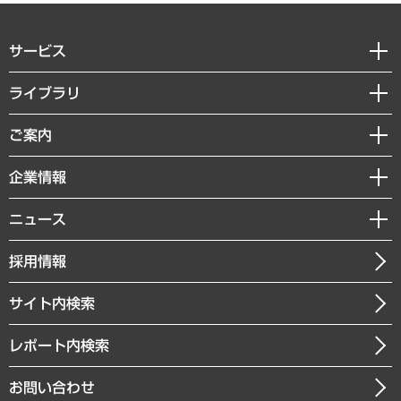
サービス
経営戦略
ライブラリ
組織・人事戦略
経済調査
ご案内
デジタルイノベーション
レポート
国際（グローバルビジネス・開発支援・国際戦略・グローバルヘルス）
セミナー・イベント情報
企業情報
コラム
サステナビリティ（環境・資源・エネルギー・ESG・人権）
MUFGビジネスセミナー
調査・研究報告書
私たちの想い
共生・ダイバーシティ
ニュース
受託案件情報
クローズアップ
社長メッセージ
GRC（ガバナンス・リスク・コンプライアンス）・防災（政策）
その他お申し込み
ニュースリリース
経営用語集
採用情報
会社概要
経済・産業・雇用・労働
調査協力のお願い
お知らせ
受託・受注実績（官公庁関連）
企業理念
医療・介護・福祉・教育・子ども
サイト内検索
メディア掲載・出演
役員一覧
自治体経営・官民協働
寄稿記事
沿革
レポート内検索
まちづくり・観光・交通・スポーツ・スマートシティ
書籍
組織図・本部部室紹介
自然資源・農林水産業・食料システム
お問い合わせ
インドネシア現地法人