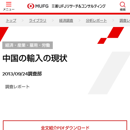
メニュー
検索
トップ
ライブラリ
経済調査
分析レポート
調査レ
経済・産業・雇用・労働
中国の輸入の現状
2013/09/24
調査部
調査レポート
全文紹介PDFダウンロード