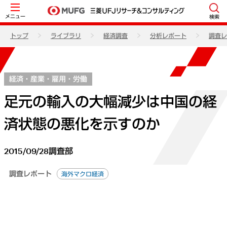
メニュー
検索
トップ
ライブラリ
経済調査
分析レポート
調査レ
経済・産業・雇用・労働
足元の輸入の大幅減少は中国の経
済状態の悪化を示すのか
2015/09/28
調査部
調査レポート
海外マクロ経済