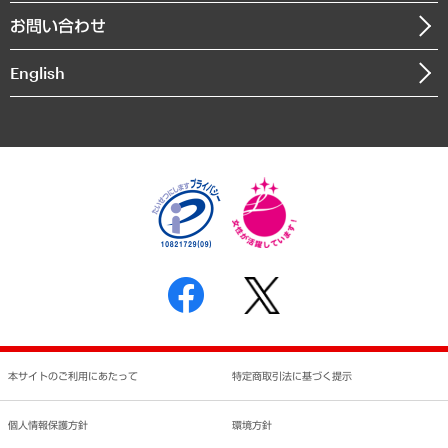
組織図・本部部室紹介
自然資源・農林水産業・食料システム
お問い合わせ
インドネシア現地法人
決算公告
English
業績ハイライト
アクセスマップ
個人情報保護方針
環境方針
サステナビリティ
特定商取引法に基づく表示
SNSアカウントコミュニティガイドライン
反社会的勢力に対する基本方針
個人情報の取り扱いについて
書面による個人情報の開示等の請求の手続きについて
本サイトのご利用にあたって
特定商取引法に基づく提示
個人情報保護方針
環境方針