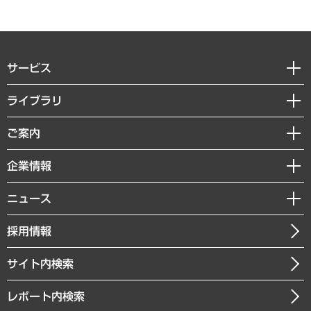
サービス
経営戦略
ライブラリ
組織・人事戦略
経済調査
ご案内
デジタルイノベーション
レポート
国際（グローバルビジネス・開発支援・国際戦略・グローバルヘルス）
セミナー・イベント情報
企業情報
コラム
サステナビリティ（環境・資源・エネルギー・ESG・人権）
MUFGビジネスセミナー
調査・研究報告書
私たちの想い
共生・ダイバーシティ
ニュース
受託案件情報
クローズアップ
社長メッセージ
GRC（ガバナンス・リスク・コンプライアンス）・防災（政策）
その他お申し込み
ニュースリリース
経営用語集
採用情報
会社概要
経済・産業・雇用・労働
調査協力のお願い
お知らせ
受託・受注実績（官公庁関連）
企業理念
医療・介護・福祉・教育・子ども
サイト内検索
メディア掲載・出演
役員一覧
自治体経営・官民協働
寄稿記事
沿革
レポート内検索
まちづくり・観光・交通・スポーツ・スマートシティ
書籍