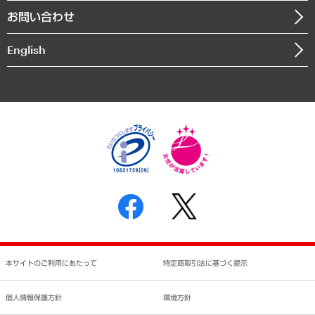
組織図・本部部室紹介
自然資源・農林水産業・食料システム
お問い合わせ
インドネシア現地法人
決算公告
English
業績ハイライト
アクセスマップ
個人情報保護方針
環境方針
サステナビリティ
特定商取引法に基づく表示
SNSアカウントコミュニティガイドライン
反社会的勢力に対する基本方針
個人情報の取り扱いについて
書面による個人情報の開示等の請求の手続きについて
本サイトのご利用にあたって
特定商取引法に基づく提示
個人情報保護方針
環境方針