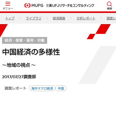
メニュー
検索
トップ
ライブラリ
経済調査
分析レポート
調査レ
経済・産業・雇用・労働
中国経済の多様性
～地域の視点 ～
2017/07/27
調査部
調査レポート
海外マクロ経済
中国