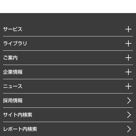
サービス
経営戦略
ライブラリ
組織・人事戦略
経済調査
ご案内
デジタルイノベーション
レポート
国際（グローバルビジネス・開発支援・国際戦略・グローバルヘルス）
セミナー・イベント情報
企業情報
コラム
サステナビリティ（環境・資源・エネルギー・ESG・人権）
MUFGビジネスセミナー
調査・研究報告書
私たちの想い
共生・ダイバーシティ
ニュース
受託案件情報
クローズアップ
社長メッセージ
GRC（ガバナンス・リスク・コンプライアンス）・防災（政策）
その他お申し込み
ニュースリリース
経営用語集
採用情報
会社概要
経済・産業・雇用・労働
調査協力のお願い
お知らせ
受託・受注実績（官公庁関連）
企業理念
医療・介護・福祉・教育・子ども
サイト内検索
メディア掲載・出演
役員一覧
自治体経営・官民協働
寄稿記事
沿革
レポート内検索
まちづくり・観光・交通・スポーツ・スマートシティ
書籍