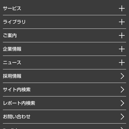
サービス
経営戦略
ライブラリ
組織・人事戦略
経済調査
ご案内
デジタルイノベーション
レポート
国際（グローバルビジネス・開発支援・国際戦略・グローバルヘルス）
セミナー・イベント情報
企業情報
コラム
サステナビリティ（環境・資源・エネルギー・ESG・人権）
MUFGビジネスセミナー
調査・研究報告書
私たちの想い
共生・ダイバーシティ
ニュース
受託案件情報
クローズアップ
社長メッセージ
GRC（ガバナンス・リスク・コンプライアンス）・防災（政策）
その他お申し込み
ニュースリリース
経営用語集
採用情報
会社概要
経済・産業・雇用・労働
調査協力のお願い
お知らせ
受託・受注実績（官公庁関連）
企業理念
医療・介護・福祉・教育・子ども
サイト内検索
メディア掲載・出演
役員一覧
自治体経営・官民協働
寄稿記事
沿革
レポート内検索
まちづくり・観光・交通・スポーツ・スマートシティ
書籍
組織図・本部部室紹介
自然資源・農林水産業・食料システム
お問い合わせ
インドネシア現地法人
決算公告