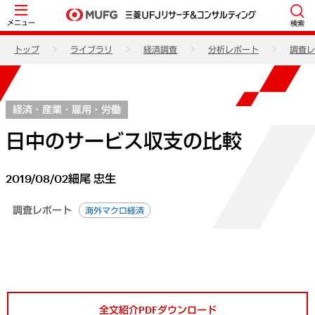
メニュー
検索
トップ
ライブラリ
経済調査
分析レポート
調査レ
経済・産業・雇用・労働
日中のサービス収支の比較
2019/08/02
細尾 忠生
調査レポート
海外マクロ経済
全文紹介PDFダウンロード