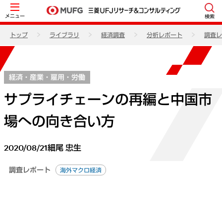
メニュー
検索
トップ
ライブラリ
経済調査
分析レポート
調査レ
経済・産業・雇用・労働
サプライチェーンの再編と中国市
場への向き合い方
2020/08/21
細尾 忠生
調査レポート
海外マクロ経済