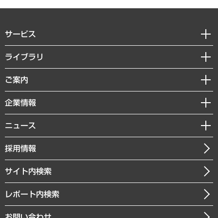
サービス
経営戦略
ライブラリ
組織・人事戦略
経済調査
ご案内
デジタルイノベーション
レポート
国際（グローバルビジネス・開発支援・国際戦略・グローバルヘルス）
セミナー・イベント情報
企業情報
コラム
サステナビリティ（環境・資源・エネルギー・ESG・人権）
MUFGビジネスセミナー
調査・研究報告書
私たちの想い
共生・ダイバーシティ
ニュース
受託案件情報
クローズアップ
社長メッセージ
GRC（ガバナンス・リスク・コンプライアンス）・防災（政策）
その他お申し込み
ニュースリリース
経営用語集
採用情報
会社概要
経済・産業・雇用・労働
調査協力のお願い
お知らせ
受託・受注実績（官公庁関連）
企業理念
医療・介護・福祉・教育・子ども
サイト内検索
メディア掲載・出演
役員一覧
自治体経営・官民協働
寄稿記事
沿革
レポート内検索
まちづくり・観光・交通・スポーツ・スマートシティ
書籍
組織図・本部部室紹介
自然資源・農林水産業・食料システム
お問い合わせ