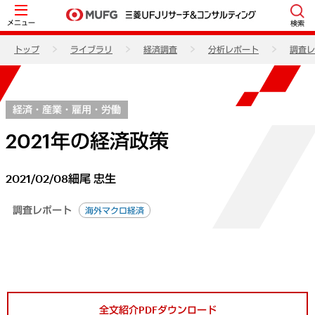
メニュー
検索
トップ
ライブラリ
経済調査
分析レポート
調査レ
経済・産業・雇用・労働
2021年の経済政策
2021/02/08
細尾 忠生
調査レポート
海外マクロ経済
全文紹介PDFダウンロード