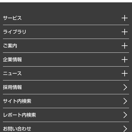
サービス
経営戦略
ライブラリ
組織・人事戦略
経済調査
ご案内
デジタルイノベーション
レポート
国際（グローバルビジネス・開発支援・国際戦略・グローバルヘルス）
セミナー・イベント情報
企業情報
コラム
サステナビリティ（環境・資源・エネルギー・ESG・人権）
MUFGビジネスセミナー
調査・研究報告書
私たちの想い
共生・ダイバーシティ
ニュース
受託案件情報
クローズアップ
社長メッセージ
GRC（ガバナンス・リスク・コンプライアンス）・防災（政策）
その他お申し込み
ニュースリリース
経営用語集
採用情報
会社概要
経済・産業・雇用・労働
調査協力のお願い
お知らせ
受託・受注実績（官公庁関連）
企業理念
医療・介護・福祉・教育・子ども
サイト内検索
メディア掲載・出演
役員一覧
自治体経営・官民協働
寄稿記事
沿革
レポート内検索
まちづくり・観光・交通・スポーツ・スマートシティ
書籍
組織図・本部部室紹介
自然資源・農林水産業・食料システム
お問い合わせ
インドネシア現地法人