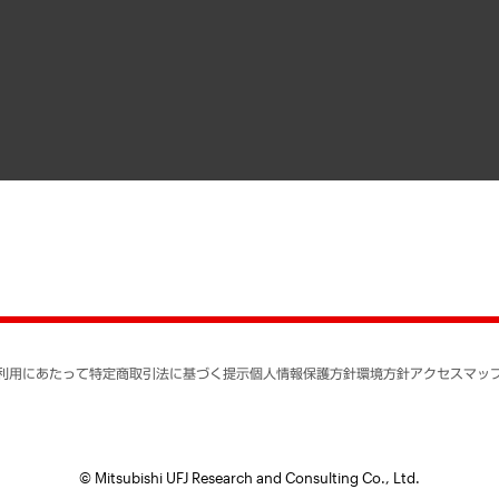
メディア掲載・出演
インドネシア現地法人
寄稿記事
決算公告
書籍
業績ハイライト
アクセスマップ
個人情報保護方針
環境方針
サステナビリティ
特定商取引法に基づく
SNSアカウントコミュ
反社会的勢力に対する
利用にあたって
特定商取引法に基づく提示
個人情報保護方針
環境方針
アクセスマッ
個人情報の取り扱いに
書面による個人情報の
© Mitsubishi UFJ Research and Consulting Co., Ltd.