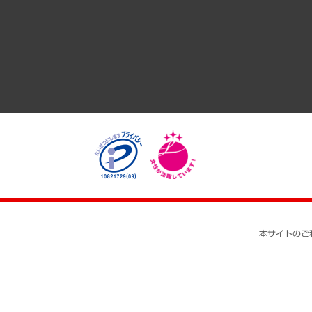
経済・産業・雇用・労働
医療・介護・福祉・教育・子ども
自治体経営・官民協働
まちづくり・観光・交通・スポーツ・スマートシティ
自然資源・農林水産業・食料システム
本サイトのご