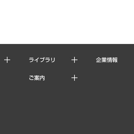
ライブラリ
企業情報
経済調査
私たちの想い
ご案内
レポート
社長メッセージ
セミナー・イベント情報
コラム
会社概要
MUFGビジネスセミナー
ヘルス）
調査・研究報告書
企業理念
受託案件情報
クローズアップ
役員一覧
その他お申し込み
経営用語集
沿革
調査協力のお願い
）
受託・受注実績（官公庁関連）
組織図・本部部室紹介