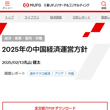
メニュー
検索
トップ
ライブラリ
経済調査
分析レポート
調査レ
経済・産業・雇用・労働
2025年の中国経済運営方針
2025/02/13
丸山 健太
調査レポート
海外マクロ経済
アジア
中国
全文紹介PDFダウンロード