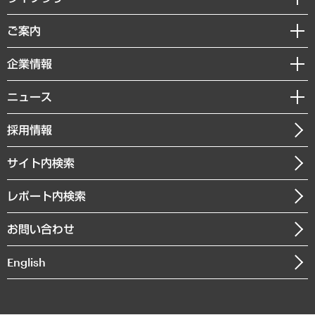
組織・人事戦略
経済調査
ご案内
デジタルイノベーション
レポート
国際（グローバルビジネス・開発支援・国際戦略・グローバルヘルス）
セミナー・イベント情報
企業情報
コラム
サステナビリティ（環境・資源・エネルギー・ESG・人権）
MUFGビジネスセミナー
調査・研究報告書
私たちの想い
共生・ダイバーシティ
ニュース
受託案件情報
クローズアップ
社長メッセージ
GRC（ガバナンス・リスク・コンプライアンス）・防災（政策）
その他お申し込み
ニュースリリース
経営用語集
採用情報
会社概要
経済・産業・雇用・労働
調査協力のお願い
お知らせ
受託・受注実績（官公庁関連）
企業理念
医療・介護・福祉・教育・子ども
サイト内検索
メディア掲載・出演
役員一覧
自治体経営・官民協働
寄稿記事
沿革
レポート内検索
まちづくり・観光・交通・スポーツ・スマートシティ
書籍
組織図・本部部室紹介
自然資源・農林水産業・食料システム
お問い合わせ
インドネシア現地法人
決算公告
English
業績ハイライト
アクセスマップ
個人情報保護方針