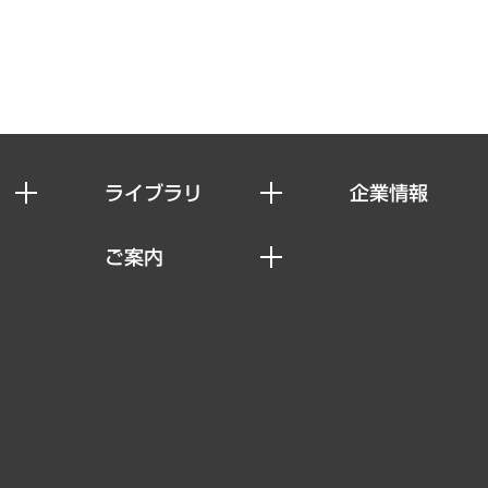
ライブラリ
企業情報
経済調査
私たちの想い
ご案内
レポート
社長メッセージ
セミナー・イベント情報
コラム
会社概要
MUFGビジネスセミナー
ヘルス）
調査・研究報告書
企業理念
受託案件情報
クローズアップ
役員一覧
その他お申し込み
経営用語集
沿革
調査協力のお願い
）
受託・受注実績（官公庁関連）
組織図・本部部室紹介
メディア掲載・出演
インドネシア現地法人