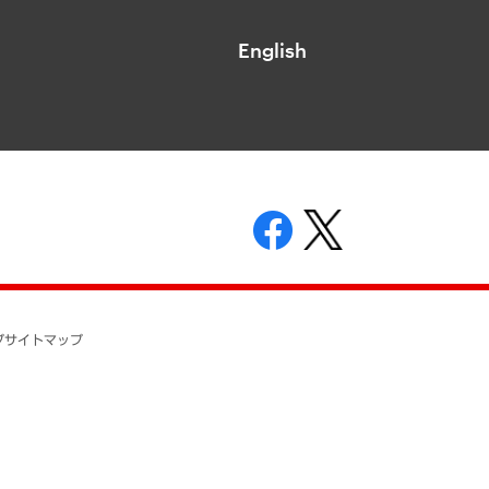
English
表示
ニティガイドライン
基本方針
プ
サイトマップ
ついて
開示等の請求の手続きについて