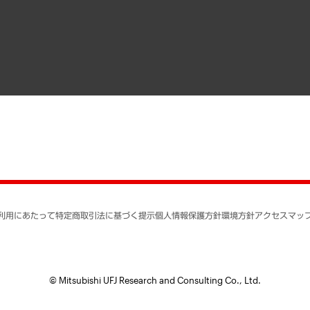
寄稿記事
決算公告
書籍
業績ハイライト
アクセスマップ
個人情報保護方針
環境方針
サステナビリティ
特定商取引法に基づく
SNSアカウントコミュ
反社会的勢力に対する
利用にあたって
特定商取引法に基づく提示
個人情報保護方針
環境方針
アクセスマッ
個人情報の取り扱いに
書面による個人情報の
© Mitsubishi UFJ Research and Consulting Co., Ltd.