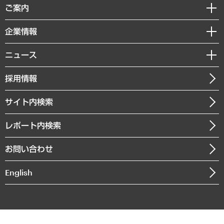
経済調査
ご案内
デジタルイノベーション
レポート
国際（グローバルビジネス・開発支援・国際戦略・グローバルヘルス）
セミナー・イベント情報
企業情報
コラム
サステナビリティ（環境・資源・エネルギー・ESG・人権）
MUFGビジネスセミナー
調査・研究報告書
私たちの想い
共生・ダイバーシティ
ニュース
受託案件情報
クローズアップ
社長メッセージ
GRC（ガバナンス・リスク・コンプライアンス）・防災（政策）
その他お申し込み
ニュースリリース
経営用語集
採用情報
会社概要
経済・産業・雇用・労働
調査協力のお願い
お知らせ
受託・受注実績（官公庁関連）
企業理念
医療・介護・福祉・教育・子ども
サイト内検索
メディア掲載・出演
役員一覧
自治体経営・官民協働
寄稿記事
沿革
レポート内検索
まちづくり・観光・交通・スポーツ・スマートシティ
書籍
組織図・本部部室紹介
自然資源・農林水産業・食料システム
お問い合わせ
インドネシア現地法人
決算公告
English
業績ハイライト
アクセスマップ
個人情報保護方針
環境方針