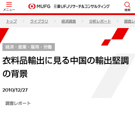
メニュー
検索
トップ
ライブラリ
経済調査
分析レポート
調査レ
経済・産業・雇用・労働
衣料品輸出に見る中国の輸出堅調
の背景
2010/12/27
調査レポート