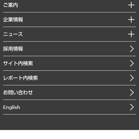
経済調査
ご案内
デジタルイノベーション
レポート
国際（グローバルビジネス・開発支援・国際戦略・グローバルヘルス）
セミナー・イベント情報
企業情報
コラム
サステナビリティ（環境・資源・エネルギー・ESG・人権）
MUFGビジネスセミナー
調査・研究報告書
私たちの想い
共生・ダイバーシティ
ニュース
受託案件情報
クローズアップ
社長メッセージ
GRC（ガバナンス・リスク・コンプライアンス）・防災（政策）
その他お申し込み
ニュースリリース
経営用語集
採用情報
会社概要
経済・産業・雇用・労働
調査協力のお願い
お知らせ
受託・受注実績（官公庁関連）
企業理念
医療・介護・福祉・教育・子ども
サイト内検索
メディア掲載・出演
役員一覧
自治体経営・官民協働
寄稿記事
沿革
レポート内検索
まちづくり・観光・交通・スポーツ・スマートシティ
書籍
組織図・本部部室紹介
自然資源・農林水産業・食料システム
お問い合わせ
インドネシア現地法人
決算公告
English
業績ハイライト
アクセスマップ
個人情報保護方針
環境方針