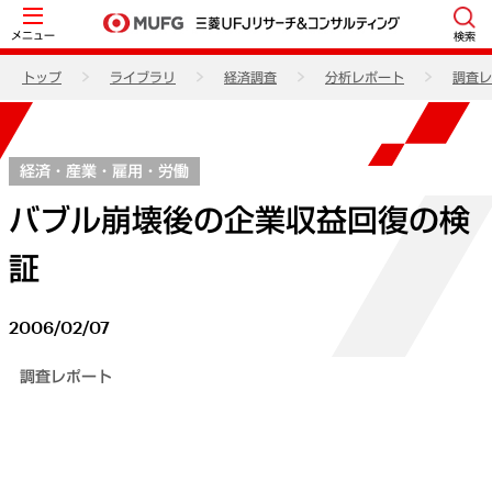
メニュー
検索
トップ
ライブラリ
経済調査
分析レポート
調査レ
経済・産業・雇用・労働
バブル崩壊後の企業収益回復の検
証
2006/02/07
調査レポート