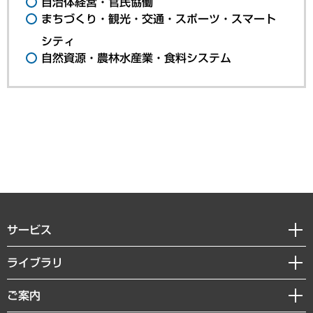
自治体経営・官民協働
まちづくり・観光・交通・スポーツ・スマート
シティ
自然資源・農林水産業・食料システム
サービス
経営戦略
ライブラリ
組織・人事戦略
経済調査
ご案内
デジタルイノベーション
レポート