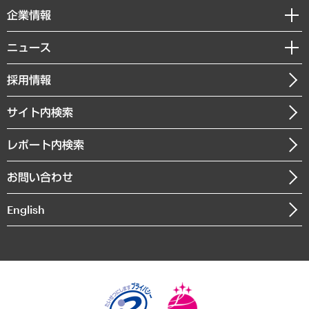
国際（グローバルビジネス・開発支援・国際戦略・グローバルヘルス）
セミナー・イベント情報
企業情報
コラム
サステナビリティ（環境・資源・エネルギー・ESG・人権）
MUFGビジネスセミナー
調査・研究報告書
私たちの想い
共生・ダイバーシティ
ニュース
受託案件情報
クローズアップ
社長メッセージ
GRC（ガバナンス・リスク・コンプライアンス）・防災（政策）
その他お申し込み
ニュースリリース
経営用語集
採用情報
会社概要
経済・産業・雇用・労働
調査協力のお願い
お知らせ
受託・受注実績（官公庁関連）
企業理念
医療・介護・福祉・教育・子ども
サイト内検索
メディア掲載・出演
役員一覧
自治体経営・官民協働
寄稿記事
沿革
レポート内検索
まちづくり・観光・交通・スポーツ・スマートシティ
書籍
組織図・本部部室紹介
自然資源・農林水産業・食料システム
お問い合わせ
インドネシア現地法人
決算公告
English
業績ハイライト
アクセスマップ
個人情報保護方針
環境方針
サステナビリティ