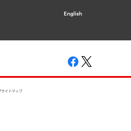
English
表示
ニティガイドライン
基本方針
プ
サイトマップ
ついて
開示等の請求の手続きについて