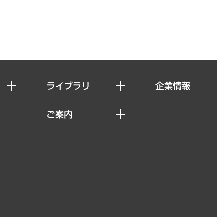
ライブラリ
企業情報
経済調査
私たちの想い
ご案内
レポート
社長メッセージ
セミナー・イベント情報
コラム
会社概要
MUFGビジネスセミナー
ヘルス）
調査・研究報告書
企業理念
受託案件情報
クローズアップ
役員一覧
その他お申し込み
経営用語集
沿革
調査協力のお願い
）
受託・受注実績（官公庁関連）
組織図・本部部室紹介
メディア掲載・出演
インドネシア現地法人