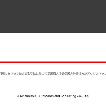
寄稿記事
決算公告
書籍
業績ハイライト
アクセスマップ
個人情報保護方針
環境方針
サステナビリティ
特定商取引法に基づく
SNSアカウントコミュ
反社会的勢力に対する
利用にあたって
特定商取引法に基づく提示
個人情報保護方針
環境方針
アクセスマッ
個人情報の取り扱いに
書面による個人情報の
© Mitsubishi UFJ Research and Consulting Co., Ltd.