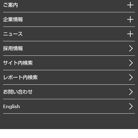
経済調査
ご案内
デジタルイノベーション
レポート
国際（グローバルビジネス・開発支援・国際戦略・グローバルヘルス）
セミナー・イベント情報
企業情報
コラム
サステナビリティ（環境・資源・エネルギー・ESG・人権）
MUFGビジネスセミナー
調査・研究報告書
私たちの想い
共生・ダイバーシティ
ニュース
受託案件情報
クローズアップ
社長メッセージ
GRC（ガバナンス・リスク・コンプライアンス）・防災（政策）
その他お申し込み
ニュースリリース
経営用語集
採用情報
会社概要
経済・産業・雇用・労働
調査協力のお願い
お知らせ
受託・受注実績（官公庁関連）
企業理念
医療・介護・福祉・教育・子ども
サイト内検索
メディア掲載・出演
役員一覧
自治体経営・官民協働
寄稿記事
沿革
レポート内検索
まちづくり・観光・交通・スポーツ・スマートシティ
書籍
組織図・本部部室紹介
自然資源・農林水産業・食料システム
お問い合わせ
インドネシア現地法人
決算公告
English
業績ハイライト
アクセスマップ
個人情報保護方針
環境方針