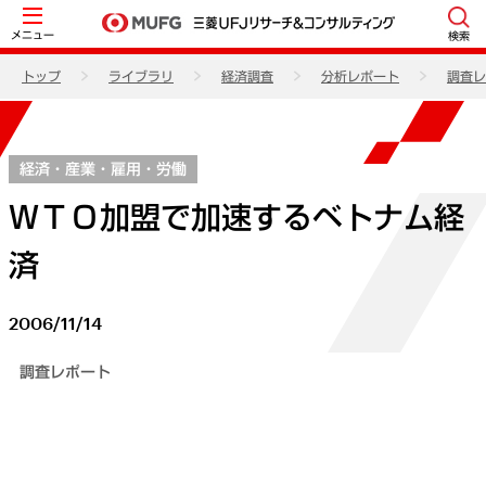
メニュー
検索
トップ
ライブラリ
経済調査
分析レポート
調査レ
経済・産業・雇用・労働
ＷＴＯ加盟で加速するベトナム経
済
2006/11/14
調査レポート