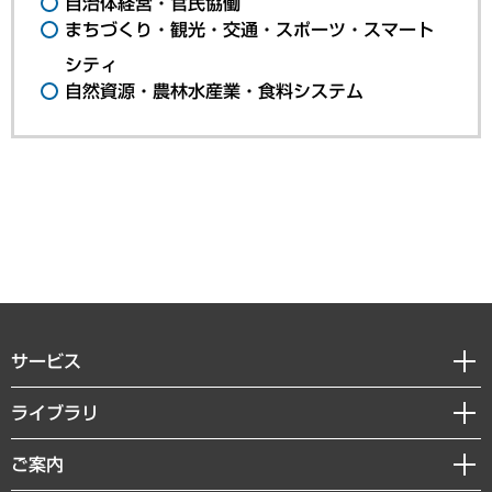
自治体経営・官民協働
まちづくり・観光・交通・スポーツ・スマート
シティ
自然資源・農林水産業・食料システム
サービス
経営戦略
ライブラリ
組織・人事戦略
経済調査
ご案内
デジタルイノベーション
レポート