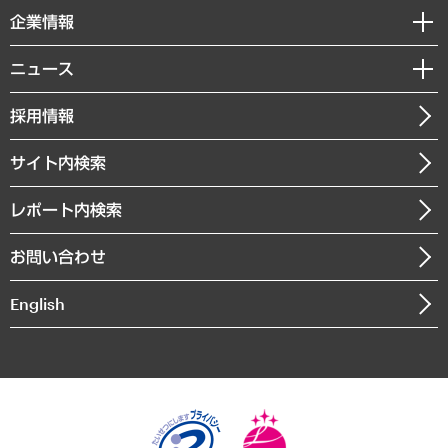
国際（グローバルビジネス・開発支援・国際戦略・グローバルヘルス）
セミナー・イベント情報
企業情報
コラム
サステナビリティ（環境・資源・エネルギー・ESG・人権）
MUFGビジネスセミナー
調査・研究報告書
私たちの想い
共生・ダイバーシティ
ニュース
受託案件情報
クローズアップ
社長メッセージ
GRC（ガバナンス・リスク・コンプライアンス）・防災（政策）
その他お申し込み
ニュースリリース
経営用語集
採用情報
会社概要
経済・産業・雇用・労働
調査協力のお願い
お知らせ
受託・受注実績（官公庁関連）
企業理念
医療・介護・福祉・教育・子ども
サイト内検索
メディア掲載・出演
役員一覧
自治体経営・官民協働
寄稿記事
沿革
レポート内検索
まちづくり・観光・交通・スポーツ・スマートシティ
書籍
組織図・本部部室紹介
自然資源・農林水産業・食料システム
お問い合わせ
インドネシア現地法人
決算公告
English
業績ハイライト
アクセスマップ
個人情報保護方針
環境方針
サステナビリティ