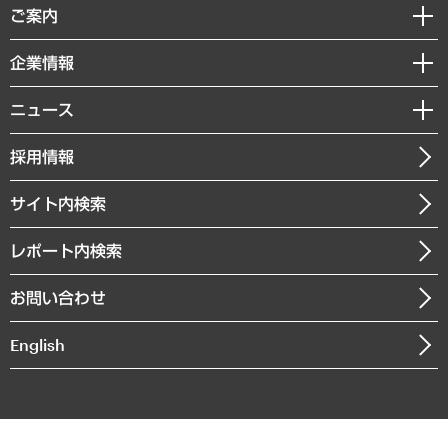
経済調査
ご案内
デジタルイノベーション
レポート
国際（グローバルビジネス・開発支援・国際戦略・グローバルヘルス）
セミナー・イベント情報
企業情報
コラム
サステナビリティ（環境・資源・エネルギー・ESG・人権）
MUFGビジネスセミナー
調査・研究報告書
私たちの想い
共生・ダイバーシティ
ニュース
受託案件情報
クローズアップ
社長メッセージ
GRC（ガバナンス・リスク・コンプライアンス）・防災（政策）
その他お申し込み
ニュースリリース
経営用語集
採用情報
会社概要
経済・産業・雇用・労働
調査協力のお願い
お知らせ
受託・受注実績（官公庁関連）
企業理念
医療・介護・福祉・教育・子ども
サイト内検索
メディア掲載・出演
役員一覧
自治体経営・官民協働
寄稿記事
沿革
レポート内検索
まちづくり・観光・交通・スポーツ・スマートシティ
書籍
組織図・本部部室紹介
自然資源・農林水産業・食料システム
お問い合わせ
インドネシア現地法人
決算公告
English
業績ハイライト
アクセスマップ
個人情報保護方針
環境方針