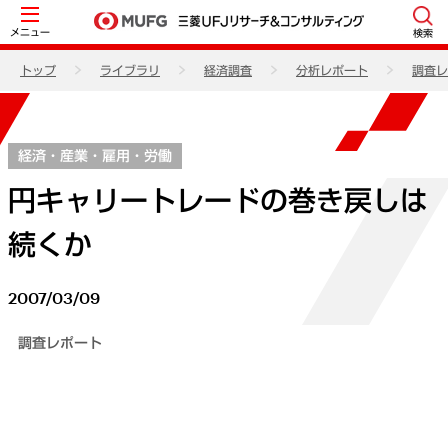
メニュー
検索
トップ
ライブラリ
経済調査
分析レポート
調査レ
経済・産業・雇用・労働
円キャリートレードの巻き戻しは
続くか
2007/03/09
調査レポート