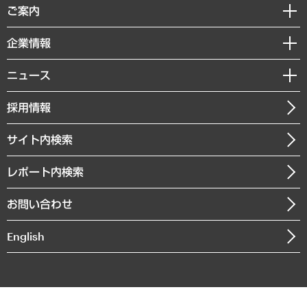
経済調査
ご案内
デジタルイノベーション
レポート
国際（グローバルビジネス・開発支援・国際戦略・グローバルヘルス）
セミナー・イベント情報
企業情報
コラム
サステナビリティ（環境・資源・エネルギー・ESG・人権）
MUFGビジネスセミナー
調査・研究報告書
私たちの想い
共生・ダイバーシティ
ニュース
受託案件情報
クローズアップ
社長メッセージ
GRC（ガバナンス・リスク・コンプライアンス）・防災（政策）
その他お申し込み
ニュースリリース
経営用語集
採用情報
会社概要
経済・産業・雇用・労働
調査協力のお願い
お知らせ
受託・受注実績（官公庁関連）
企業理念
医療・介護・福祉・教育・子ども
サイト内検索
メディア掲載・出演
役員一覧
自治体経営・官民協働
寄稿記事
沿革
レポート内検索
まちづくり・観光・交通・スポーツ・スマートシティ
書籍
組織図・本部部室紹介
自然資源・農林水産業・食料システム
お問い合わせ
インドネシア現地法人
決算公告
English
業績ハイライト
アクセスマップ
個人情報保護方針
環境方針