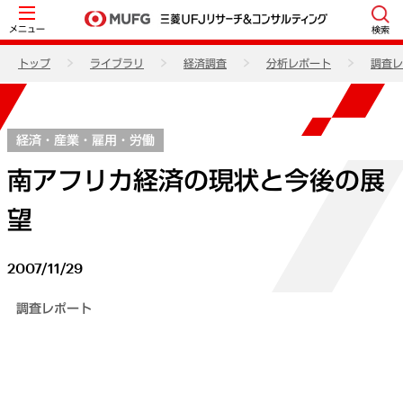
メニュー
検索
トップ
ライブラリ
経済調査
分析レポート
調査レ
経済・産業・雇用・労働
南アフリカ経済の現状と今後の展
望
2007/11/29
調査レポート