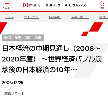
メニュー
検索
トップ
ライブラリ
経済調査
分析レポート
調査レ
経済・産業・雇用・労働
日本経済の中期見通し（2008～
2020年度） ～世界経済バブル崩
壊後の日本経済の10年～
2008/12/25
調査レポート