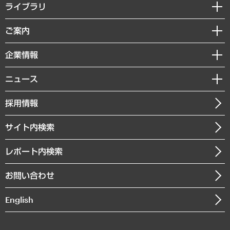
経営戦略
ライブラリ
組織・人事戦略
経済調査
ご案内
デジタルイノベーション
レポート
国際（グローバルビジネス・開発支援・国際戦略・グローバルヘルス）
セミナー・イベント情報
企業情報
コラム
サステナビリティ（環境・資源・エネルギー・ESG・人権）
MUFGビジネスセミナー
調査・研究報告書
私たちの想い
共生・ダイバーシティ
ニュース
受託案件情報
クローズアップ
社長メッセージ
GRC（ガバナンス・リスク・コンプライアンス）・防災（政策）
その他お申し込み
ニュースリリース
経営用語集
採用情報
会社概要
経済・産業・雇用・労働
調査協力のお願い
お知らせ
受託・受注実績（官公庁関連）
企業理念
医療・介護・福祉・教育・子ども
サイト内検索
メディア掲載・出演
役員一覧
自治体経営・官民協働
寄稿記事
沿革
レポート内検索
まちづくり・観光・交通・スポーツ・スマートシティ
書籍
組織図・本部部室紹介
自然資源・農林水産業・食料システム
お問い合わせ
インドネシア現地法人
決算公告
English
業績ハイライト
アクセスマップ