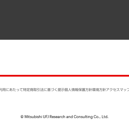
寄稿記事
決算公告
書籍
業績ハイライト
アクセスマップ
個人情報保護方針
環境方針
サステナビリティ
特定商取引法に基づく
SNSアカウントコミュ
反社会的勢力に対する
利用にあたって
特定商取引法に基づく提示
個人情報保護方針
環境方針
アクセスマッ
個人情報の取り扱いに
書面による個人情報の
© Mitsubishi UFJ Research and Consulting Co., Ltd.