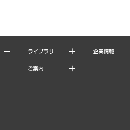
ライブラリ
企業情報
経済調査
私たちの想い
ご案内
レポート
社長メッセージ
セミナー・イベント情報
コラム
会社概要
MUFGビジネスセミナー
ヘルス）
調査・研究報告書
企業理念
受託案件情報
クローズアップ
役員一覧
その他お申し込み
経営用語集
沿革
調査協力のお願い
）
受託・受注実績（官公庁関連）
組織図・本部部室紹介
メディア掲載・出演
インドネシア現地法人