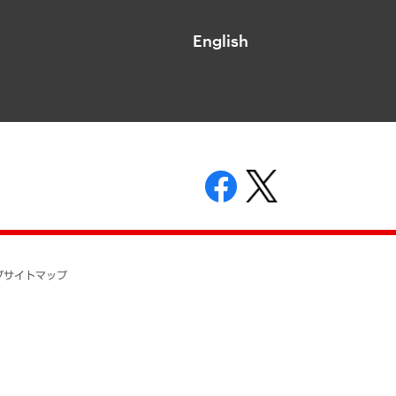
English
表示
ニティガイドライン
基本方針
プ
サイトマップ
ついて
開示等の請求の手続きについて