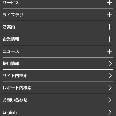
サービス
経営戦略
ライブラリ
組織・人事戦略
経済調査
ご案内
デジタルイノベーション
レポート
国際（グローバルビジネス・開発支援・国際戦略・グローバルヘルス）
セミナー・イベント情報
企業情報
コラム
サステナビリティ（環境・資源・エネルギー・ESG・人権）
MUFGビジネスセミナー
調査・研究報告書
私たちの想い
共生・ダイバーシティ
ニュース
受託案件情報
クローズアップ
社長メッセージ
GRC（ガバナンス・リスク・コンプライアンス）・防災（政策）
その他お申し込み
ニュースリリース
経営用語集
採用情報
会社概要
経済・産業・雇用・労働
調査協力のお願い
お知らせ
受託・受注実績（官公庁関連）
企業理念
医療・介護・福祉・教育・子ども
サイト内検索
メディア掲載・出演
役員一覧
自治体経営・官民協働
寄稿記事
沿革
レポート内検索
まちづくり・観光・交通・スポーツ・スマートシティ
書籍
組織図・本部部室紹介
自然資源・農林水産業・食料システム
お問い合わせ
インドネシア現地法人
決算公告
English