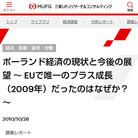
メニュー
検索
トップ
ライブラリ
経済調査
分析レポート
調査レ
経済・産業・雇用・労働
ポーランド経済の現状と今後の展
望 ～ EUで唯一のプラス成長
（2009年）だったのはなぜか？
～
2010/10/28
調査レポート