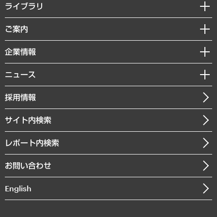
経営戦略
ライブラリ
組織・人事戦略
経済調査
ご案内
デジタルイノベーション
レポート
国際（グローバルビジネス・開発支援・国際戦略・グローバルヘルス）
セミナー・イベント情報
企業情報
コラム
サステナビリティ（環境・資源・エネルギー・ESG・人権）
MUFGビジネスセミナー
調査・研究報告書
私たちの想い
共生・ダイバーシティ
ニュース
受託案件情報
クローズアップ
社長メッセージ
GRC（ガバナンス・リスク・コンプライアンス）・防災（政策）
その他お申し込み
ニュースリリース
経営用語集
採用情報
会社概要
経済・産業・雇用・労働
調査協力のお願い
お知らせ
受託・受注実績（官公庁関連）
企業理念
医療・介護・福祉・教育・子ども
サイト内検索
メディア掲載・出演
役員一覧
自治体経営・官民協働
寄稿記事
沿革
レポート内検索
まちづくり・観光・交通・スポーツ・スマートシティ
書籍
組織図・本部部室紹介
自然資源・農林水産業・食料システム
お問い合わせ
インドネシア現地法人
決算公告
English
業績ハイライト
アクセスマップ