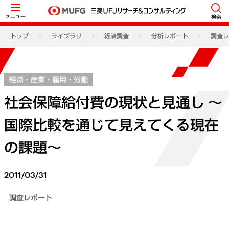
メニュー
検索
トップ
ライブラリ
経済調査
分析レポート
調査レ
経済・産業・雇用・労働
社会保障給付費の現状と見通し ～
国際比較を通じて見えてくる現在
の課題～
2011/03/31
調査レポート