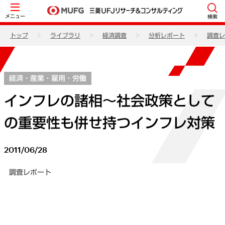
メニュー
検索
トップ
ライブラリ
経済調査
分析レポート
調査レ
経済・産業・雇用・労働
インフレの諸相～社会政策として
の重要性も併せ持つインフレ対策
2011/06/28
調査レポート