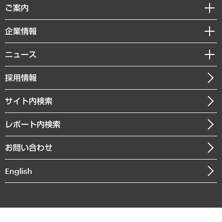
経済調査
ご案内
デジタルイノベーション
レポート
国際（グローバルビジネス・開発支援・国際戦略・グローバルヘルス）
セミナー・イベント情報
企業情報
コラム
サステナビリティ（環境・資源・エネルギー・ESG・人権）
MUFGビジネスセミナー
調査・研究報告書
私たちの想い
共生・ダイバーシティ
ニュース
受託案件情報
クローズアップ
社長メッセージ
GRC（ガバナンス・リスク・コンプライアンス）・防災（政策）
その他お申し込み
ニュースリリース
経営用語集
採用情報
会社概要
経済・産業・雇用・労働
調査協力のお願い
お知らせ
受託・受注実績（官公庁関連）
企業理念
医療・介護・福祉・教育・子ども
サイト内検索
メディア掲載・出演
役員一覧
自治体経営・官民協働
寄稿記事
沿革
レポート内検索
まちづくり・観光・交通・スポーツ・スマートシティ
書籍
組織図・本部部室紹介
自然資源・農林水産業・食料システム
お問い合わせ
インドネシア現地法人
決算公告
English
業績ハイライト
アクセスマップ
個人情報保護方針
環境方針