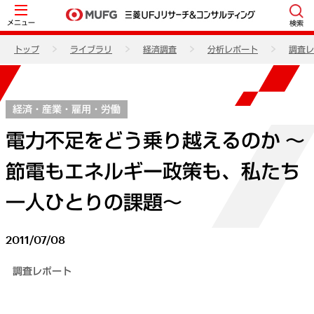
メニュー
検索
トップ
ライブラリ
経済調査
分析レポート
調査レ
経済・産業・雇用・労働
電力不足をどう乗り越えるのか ～
節電もエネルギー政策も、私たち
一人ひとりの課題～
2011/07/08
調査レポート