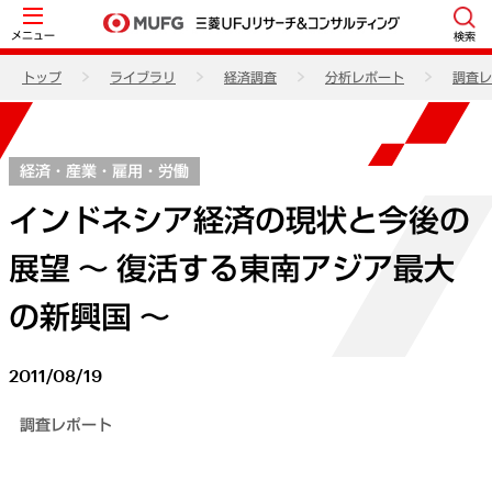
メニュー
検索
トップ
ライブラリ
経済調査
分析レポート
調査レ
経済・産業・雇用・労働
インドネシア経済の現状と今後の
展望 ～ 復活する東南アジア最大
の新興国 ～
2011/08/19
調査レポート