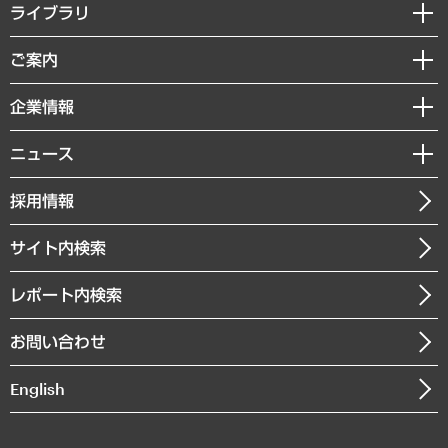
経営戦略
ライブラリ
組織・人事戦略
経済調査
ご案内
デジタルイノベーション
レポート
国際（グローバルビジネス・開発支援・国際戦略・グローバルヘルス）
セミナー・イベント情報
企業情報
コラム
サステナビリティ（環境・資源・エネルギー・ESG・人権）
MUFGビジネスセミナー
調査・研究報告書
私たちの想い
共生・ダイバーシティ
ニュース
受託案件情報
クローズアップ
社長メッセージ
GRC（ガバナンス・リスク・コンプライアンス）・防災（政策）
その他お申し込み
ニュースリリース
経営用語集
採用情報
会社概要
経済・産業・雇用・労働
調査協力のお願い
お知らせ
受託・受注実績（官公庁関連）
企業理念
医療・介護・福祉・教育・子ども
サイト内検索
メディア掲載・出演
役員一覧
自治体経営・官民協働
寄稿記事
沿革
レポート内検索
まちづくり・観光・交通・スポーツ・スマートシティ
書籍
組織図・本部部室紹介
自然資源・農林水産業・食料システム
お問い合わせ
インドネシア現地法人
決算公告
English
業績ハイライト
アクセスマップ