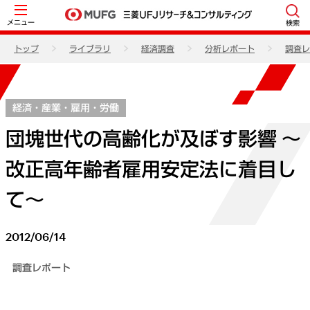
メニュー
検索
トップ
ライブラリ
経済調査
分析レポート
調査レ
経済・産業・雇用・労働
団塊世代の高齢化が及ぼす影響 ～
改正高年齢者雇用安定法に着目し
て～
2012/06/14
調査レポート