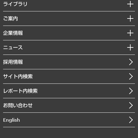
経営戦略
ライブラリ
組織・人事戦略
経済調査
ご案内
デジタルイノベーション
レポート
国際（グローバルビジネス・開発支援・国際戦略・グローバルヘルス）
セミナー・イベント情報
企業情報
コラム
サステナビリティ（環境・資源・エネルギー・ESG・人権）
MUFGビジネスセミナー
調査・研究報告書
私たちの想い
共生・ダイバーシティ
ニュース
受託案件情報
クローズアップ
社長メッセージ
GRC（ガバナンス・リスク・コンプライアンス）・防災（政策）
その他お申し込み
ニュースリリース
経営用語集
採用情報
会社概要
経済・産業・雇用・労働
調査協力のお願い
お知らせ
受託・受注実績（官公庁関連）
企業理念
医療・介護・福祉・教育・子ども
サイト内検索
メディア掲載・出演
役員一覧
自治体経営・官民協働
寄稿記事
沿革
レポート内検索
まちづくり・観光・交通・スポーツ・スマートシティ
書籍
組織図・本部部室紹介
自然資源・農林水産業・食料システム
お問い合わせ
インドネシア現地法人
決算公告
English
業績ハイライト
アクセスマップ