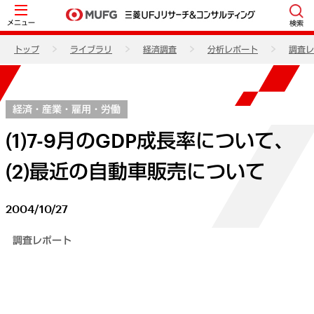
メニュー
検索
トップ
ライブラリ
経済調査
分析レポート
調査レ
経済・産業・雇用・労働
(1)7-9月のGDP成長率について、
(2)最近の自動車販売について
2004/10/27
調査レポート