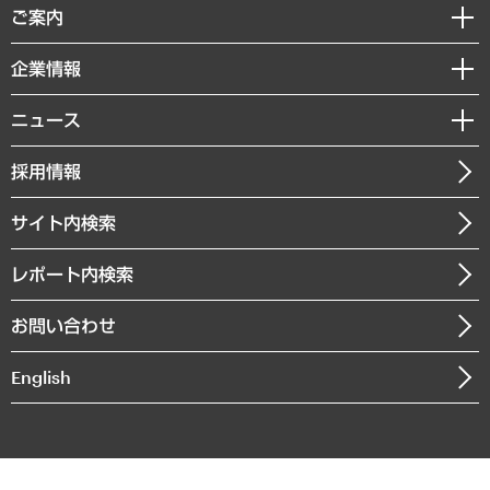
経済調査
ご案内
デジタルイノベーション
レポート
国際（グローバルビジネス・開発支援・国際戦略・グローバルヘルス）
セミナー・イベント情報
企業情報
コラム
サステナビリティ（環境・資源・エネルギー・ESG・人権）
MUFGビジネスセミナー
調査・研究報告書
私たちの想い
共生・ダイバーシティ
ニュース
受託案件情報
クローズアップ
社長メッセージ
GRC（ガバナンス・リスク・コンプライアンス）・防災（政策）
その他お申し込み
ニュースリリース
経営用語集
採用情報
会社概要
経済・産業・雇用・労働
調査協力のお願い
お知らせ
受託・受注実績（官公庁関連）
企業理念
医療・介護・福祉・教育・子ども
サイト内検索
メディア掲載・出演
役員一覧
自治体経営・官民協働
寄稿記事
沿革
レポート内検索
まちづくり・観光・交通・スポーツ・スマートシティ
書籍
組織図・本部部室紹介
自然資源・農林水産業・食料システム
お問い合わせ
インドネシア現地法人
決算公告
English
業績ハイライト
アクセスマップ
個人情報保護方針
環境方針