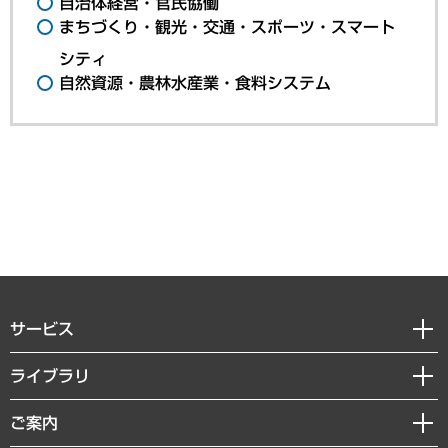
自治体経営・官民協働
まちづくり・観光・交通・スポーツ・スマート
シティ
自然資源・農林水産業・食料システム
サービス
経営戦略
ライブラリ
組織・人事戦略
経済調査
ご案内
デジタルイノベーション
レポート