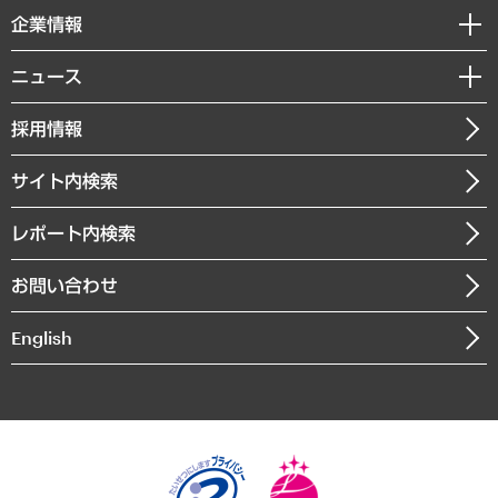
国際（グローバルビジネス・開発支援・国際戦略・グローバルヘルス）
セミナー・イベント情報
企業情報
コラム
サステナビリティ（環境・資源・エネルギー・ESG・人権）
MUFGビジネスセミナー
調査・研究報告書
私たちの想い
共生・ダイバーシティ
ニュース
受託案件情報
クローズアップ
社長メッセージ
GRC（ガバナンス・リスク・コンプライアンス）・防災（政策）
その他お申し込み
ニュースリリース
経営用語集
採用情報
会社概要
経済・産業・雇用・労働
調査協力のお願い
お知らせ
受託・受注実績（官公庁関連）
企業理念
医療・介護・福祉・教育・子ども
サイト内検索
メディア掲載・出演
役員一覧
自治体経営・官民協働
寄稿記事
沿革
レポート内検索
まちづくり・観光・交通・スポーツ・スマートシティ
書籍
組織図・本部部室紹介
自然資源・農林水産業・食料システム
お問い合わせ
インドネシア現地法人
決算公告
English
業績ハイライト
アクセスマップ
個人情報保護方針
環境方針
サステナビリティ