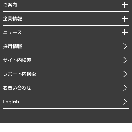
経済調査
ご案内
デジタルイノベーション
レポート
国際（グローバルビジネス・開発支援・国際戦略・グローバルヘルス）
セミナー・イベント情報
企業情報
コラム
サステナビリティ（環境・資源・エネルギー・ESG・人権）
MUFGビジネスセミナー
調査・研究報告書
私たちの想い
共生・ダイバーシティ
ニュース
受託案件情報
クローズアップ
社長メッセージ
GRC（ガバナンス・リスク・コンプライアンス）・防災（政策）
その他お申し込み
ニュースリリース
経営用語集
採用情報
会社概要
経済・産業・雇用・労働
調査協力のお願い
お知らせ
受託・受注実績（官公庁関連）
企業理念
医療・介護・福祉・教育・子ども
サイト内検索
メディア掲載・出演
役員一覧
自治体経営・官民協働
寄稿記事
沿革
レポート内検索
まちづくり・観光・交通・スポーツ・スマートシティ
書籍
組織図・本部部室紹介
自然資源・農林水産業・食料システム
お問い合わせ
インドネシア現地法人
決算公告
English
業績ハイライト
アクセスマップ
個人情報保護方針
環境方針