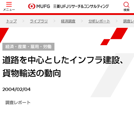
メニュー
検索
トップ
ライブラリ
経済調査
分析レポート
調査レ
経済・産業・雇用・労働
道路を中心としたインフラ建設、
貨物輸送の動向
2004/02/04
調査レポート