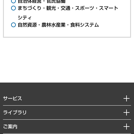
自治体経営・官民協働
まちづくり・観光・交通・スポーツ・スマート
シティ
自然資源・農林水産業・食料システム
サービス
経営戦略
ライブラリ
組織・人事戦略
経済調査
ご案内
デジタルイノベーション
レポート