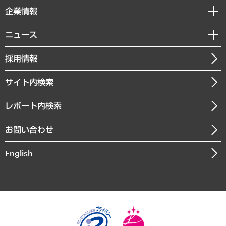
国際（グローバルビジネス・開発支援・国際戦略・グローバルヘルス）
セミナー・イベント情報
企業情報
コラム
サステナビリティ（環境・資源・エネルギー・ESG・人権）
MUFGビジネスセミナー
調査・研究報告書
私たちの想い
共生・ダイバーシティ
ニュース
受託案件情報
クローズアップ
社長メッセージ
GRC（ガバナンス・リスク・コンプライアンス）・防災（政策）
その他お申し込み
ニュースリリース
経営用語集
採用情報
会社概要
経済・産業・雇用・労働
調査協力のお願い
お知らせ
受託・受注実績（官公庁関連）
企業理念
医療・介護・福祉・教育・子ども
サイト内検索
メディア掲載・出演
役員一覧
自治体経営・官民協働
寄稿記事
沿革
レポート内検索
まちづくり・観光・交通・スポーツ・スマートシティ
書籍
組織図・本部部室紹介
自然資源・農林水産業・食料システム
お問い合わせ
インドネシア現地法人
決算公告
English
業績ハイライト
アクセスマップ
個人情報保護方針
環境方針
サステナビリティ