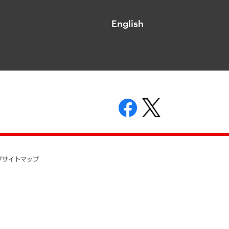
English
表示
ニティガイドライン
基本方針
プ
サイトマップ
ついて
開示等の請求の手続きについて