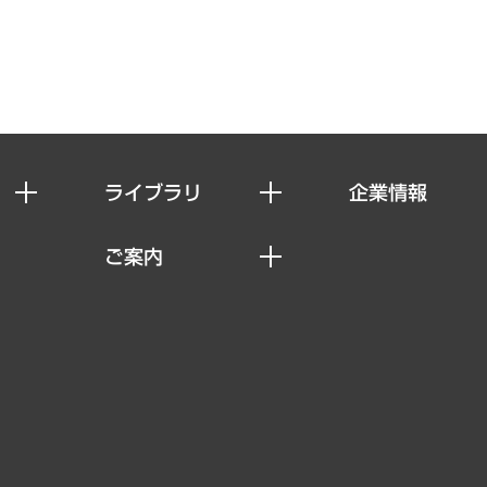
ライブラリ
企業情報
経済調査
私たちの想い
ご案内
レポート
社長メッセージ
セミナー・イベント情報
コラム
会社概要
MUFGビジネスセミナー
ヘルス）
調査・研究報告書
企業理念
受託案件情報
クローズアップ
役員一覧
その他お申し込み
経営用語集
沿革
調査協力のお願い
）
受託・受注実績（官公庁関連）
組織図・本部部室紹介
メディア掲載・出演
インドネシア現地法人