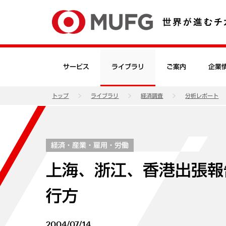
サービス
ライブラリ
ご案内
企業
トップ
ライブラリ
経済調査
分析レポート
経済・産業・雇用・労働
上海、浙江、香港出張報
行方
2004/07/14