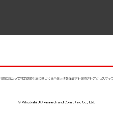
寄稿記事
決算公告
書籍
業績ハイライト
アクセスマップ
個人情報保護方針
環境方針
サステナビリティ
特定商取引法に基づく
SNSアカウントコミュ
反社会的勢力に対する
利用にあたって
特定商取引法に基づく提示
個人情報保護方針
環境方針
アクセスマッ
個人情報の取り扱いに
書面による個人情報の
© Mitsubishi UFJ Research and Consulting Co., Ltd.