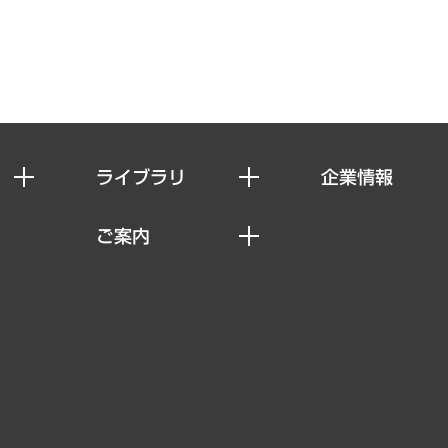
ライブラリ
企業情報
経済調査
私たちの想い
ご案内
レポート
社長メッセージ
セミナー・イベント情報
コラム
会社概要
MUFGビジネスセミナー
ヘルス）
調査・研究報告書
企業理念
受託案件情報
クローズアップ
役員一覧
その他お申し込み
経営用語集
沿革
調査協力のお願い
）
受託・受注実績（官公庁関連）
組織図・本部部室紹介
メディア掲載・出演
インドネシア現地法人