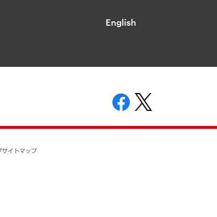
English
表示
ニティガイドライン
基本方針
プ
サイトマップ
ついて
開示等の請求の手続きについて