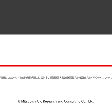
寄稿記事
決算公告
書籍
業績ハイライト
アクセスマップ
個人情報保護方針
環境方針
サステナビリティ
特定商取引法に基づく
SNSアカウントコミュ
反社会的勢力に対する
利用にあたって
特定商取引法に基づく提示
個人情報保護方針
環境方針
アクセスマッ
個人情報の取り扱いに
書面による個人情報の
© Mitsubishi UFJ Research and Consulting Co., Ltd.