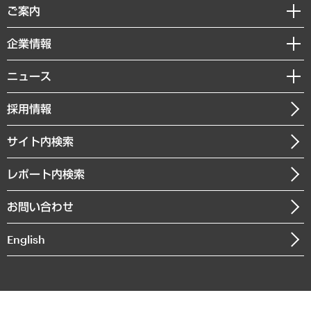
経済調査
ご案内
デジタルイノベーション
レポート
国際（グローバルビジネス・開発支援・国際戦略・グローバルヘルス）
セミナー・イベント情報
企業情報
コラム
サステナビリティ（環境・資源・エネルギー・ESG・人権）
MUFGビジネスセミナー
調査・研究報告書
私たちの想い
共生・ダイバーシティ
ニュース
受託案件情報
クローズアップ
社長メッセージ
GRC（ガバナンス・リスク・コンプライアンス）・防災（政策）
その他お申し込み
ニュースリリース
経営用語集
採用情報
会社概要
経済・産業・雇用・労働
調査協力のお願い
お知らせ
受託・受注実績（官公庁関連）
企業理念
医療・介護・福祉・教育・子ども
サイト内検索
メディア掲載・出演
役員一覧
自治体経営・官民協働
寄稿記事
沿革
レポート内検索
まちづくり・観光・交通・スポーツ・スマートシティ
書籍
組織図・本部部室紹介
自然資源・農林水産業・食料システム
お問い合わせ
インドネシア現地法人
決算公告
English
業績ハイライト
アクセスマップ
個人情報保護方針
環境方針