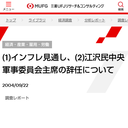
メニュー
検索
トップ
ライブラリ
経済調査
分析レポート
調査レ
経済・産業・雇用・労働
(1)インフレ見通し、(2)江沢民中央
軍事委員会主席の辞任について
2004/09/22
調査レポート