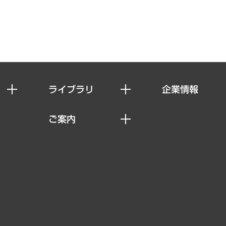
ライブラリ
企業情報
経済調査
私たちの想い
ご案内
レポート
社長メッセージ
セミナー・イベント情報
コラム
会社概要
MUFGビジネスセミナー
ヘルス）
調査・研究報告書
企業理念
受託案件情報
クローズアップ
役員一覧
その他お申し込み
経営用語集
沿革
調査協力のお願い
）
受託・受注実績（官公庁関連）
組織図・本部部室紹介
メディア掲載・出演
インドネシア現地法人