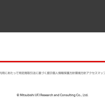
寄稿記事
決算公告
書籍
業績ハイライト
アクセスマップ
個人情報保護方針
環境方針
サステナビリティ
特定商取引法に基づく
SNSアカウントコミュ
反社会的勢力に対する
利用にあたって
特定商取引法に基づく提示
個人情報保護方針
環境方針
アクセスマッ
個人情報の取り扱いに
書面による個人情報の
© Mitsubishi UFJ Research and Consulting Co., Ltd.