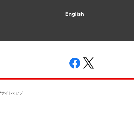
English
表示
ニティガイドライン
基本方針
プ
サイトマップ
ついて
開示等の請求の手続きについて