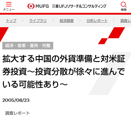
メニュー
検索
トップ
ライブラリ
経済調査
分析レポート
調査レ
経済・産業・雇用・労働
拡大する中国の外貨準備と対米証
券投資～投資分散が徐々に進んで
いる可能性あり～
2005/08/23
調査レポート