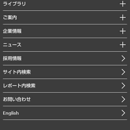
経営戦略
ライブラリ
組織・人事戦略
経済調査
ご案内
デジタルイノベーション
レポート
国際（グローバルビジネス・開発支援・国際戦略・グローバルヘルス）
セミナー・イベント情報
企業情報
コラム
サステナビリティ（環境・資源・エネルギー・ESG・人権）
MUFGビジネスセミナー
調査・研究報告書
私たちの想い
共生・ダイバーシティ
ニュース
受託案件情報
クローズアップ
社長メッセージ
GRC（ガバナンス・リスク・コンプライアンス）・防災（政策）
その他お申し込み
ニュースリリース
経営用語集
採用情報
会社概要
経済・産業・雇用・労働
調査協力のお願い
お知らせ
受託・受注実績（官公庁関連）
企業理念
医療・介護・福祉・教育・子ども
サイト内検索
メディア掲載・出演
役員一覧
自治体経営・官民協働
寄稿記事
沿革
レポート内検索
まちづくり・観光・交通・スポーツ・スマートシティ
書籍
組織図・本部部室紹介
自然資源・農林水産業・食料システム
お問い合わせ
インドネシア現地法人
決算公告
English
業績ハイライト
アクセスマップ