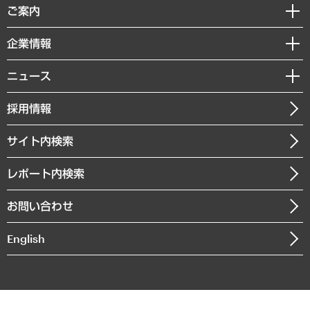
経済調査
ご案内
デジタルイノベーション
レポート
国際（グローバルビジネス・開発支援・国際戦略・グローバルヘルス）
セミナー・イベント情報
企業情報
コラム
サステナビリティ（環境・資源・エネルギー・ESG・人権）
MUFGビジネスセミナー
調査・研究報告書
私たちの想い
共生・ダイバーシティ
ニュース
受託案件情報
クローズアップ
社長メッセージ
GRC（ガバナンス・リスク・コンプライアンス）・防災（政策）
その他お申し込み
ニュースリリース
経営用語集
採用情報
会社概要
経済・産業・雇用・労働
調査協力のお願い
お知らせ
受託・受注実績（官公庁関連）
企業理念
医療・介護・福祉・教育・子ども
サイト内検索
メディア掲載・出演
役員一覧
自治体経営・官民協働
寄稿記事
沿革
レポート内検索
まちづくり・観光・交通・スポーツ・スマートシティ
書籍
組織図・本部部室紹介
自然資源・農林水産業・食料システム
お問い合わせ
インドネシア現地法人
決算公告
English
業績ハイライト
アクセスマップ
個人情報保護方針
環境方針