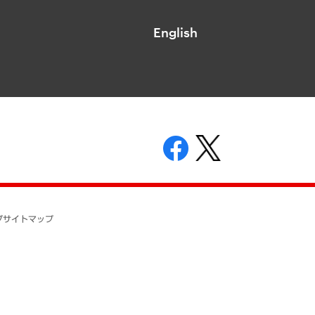
English
表示
ニティガイドライン
基本方針
プ
サイトマップ
ついて
開示等の請求の手続きについて