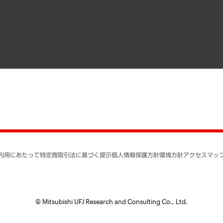
寄稿記事
決算公告
書籍
業績ハイライト
アクセスマップ
個人情報保護方針
環境方針
サステナビリティ
特定商取引法に基づく
SNSアカウントコミュ
反社会的勢力に対する
利用にあたって
特定商取引法に基づく提示
個人情報保護方針
環境方針
アクセスマッ
個人情報の取り扱いに
書面による個人情報の
© Mitsubishi UFJ Research and Consulting Co., Ltd.