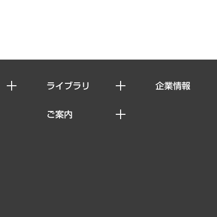
ライブラリ
企業情報
経済調査
私たちの想い
ご案内
レポート
社長メッセージ
セミナー・イベント情報
コラム
会社概要
MUFGビジネスセミナー
ヘルス）
調査・研究報告書
企業理念
受託案件情報
クローズアップ
役員一覧
その他お申し込み
経営用語集
沿革
調査協力のお願い
）
受託・受注実績（官公庁関連）
組織図・本部部室紹介
メディア掲載・出演
インドネシア現地法人