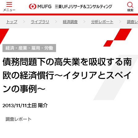
メニュー
検索
トップ
ライブラリ
経済調査
分析レポート
調査レ
経済・産業・雇用・労働
債務問題下の高失業を吸収する南
欧の経済慣行～イタリアとスペイ
ンの事例～
2013/11/11
土田 陽介
調査レポート