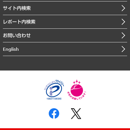
お知らせ
受託・受注実績（官公庁関連）
企業理念
医療・介護・福祉・教育・子ども
サイト内検索
メディア掲載・出演
役員一覧
自治体経営・官民協働
寄稿記事
沿革
レポート内検索
まちづくり・観光・交通・スポーツ・スマートシティ
書籍
組織図・本部部室紹介
自然資源・農林水産業・食料システム
お問い合わせ
インドネシア現地法人
決算公告
English
業績ハイライト
アクセスマップ
個人情報保護方針
環境方針
サステナビリティ
特定商取引法に基づく表示
SNSアカウントコミュニティガイドライン
反社会的勢力に対する基本方針
個人情報の取り扱いについて
書面による個人情報の開示等の請求の手続きについて