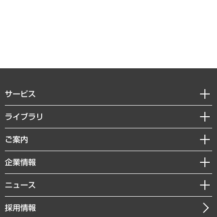
サービス
経営戦略
ライブラリ
組織・人事戦略
経済調査
ご案内
デジタルイノベーション
レポート
国際（グローバルビジネス・開発支援・国際戦略・グローバルヘルス）
セミナー・イベント情報
企業情報
コラム
サステナビリティ（環境・資源・エネルギー・ESG・人権）
MUFGビジネスセミナー
調査・研究報告書
私たちの想い
共生・ダイバーシティ
ニュース
受託案件情報
クローズアップ
社長メッセージ
GRC（ガバナンス・リスク・コンプライアンス）・防災（政策）
その他お申し込み
ニュースリリース
経営用語集
採用情報
会社概要
経済・産業・雇用・労働
調査協力のお願い