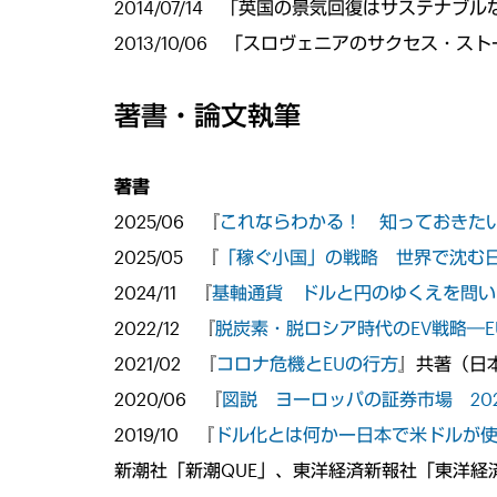
2014/07/14 「英国の景気回復はサステ
2013/10/06 「スロヴェニアのサクセス・
著書・論文執筆
著書
2025/06 『
これならわかる！ 知っておきた
2025/05 『
「稼ぐ小国」の戦略 世界で沈む
2024/11 『
基軸通貨 ドルと円のゆくえを問い
2022/12 『
脱炭素・脱ロシア時代のEV戦略―
2021/02 『
コロナ危機とEUの行方
』共著（日
2020/06 『
図説 ヨーロッパの証券市場 20
2019/10 『
ドル化とは何かー日本で米ドルが
新潮社「新潮QUE」、東洋経済新報社「東洋経