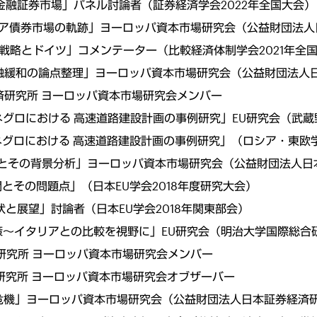
攻と金融証券市場」パネル討論者（証券経済学会2022年全国大会）
したロシア債券市場の軌跡」ヨーロッパ資本市場研究会（公益財団法
発展戦略とドイツ」コメンテーター（比較経済体制学会2021年全
による金融緩和の論点整理」ヨーロッパ資本市場研究会（公益財団法
券経済研究所 ヨーロッパ資本市場研究会メンバー
モンテネグロにおける 高速道路建設計画の事例研究」EU研究会（武
ンテネグロにおける 高速道路建設計画の事例研究」（ロシア・東欧学
長期化とその背景分析」ヨーロッパ資本市場研究会（公益財団法人
展開とその問題点」（日本EU学会2018年度研究大会）
現状と展望」討論者（日本EU学会2018年関東部会）
定化政策～イタリアとの比較を視野に」EU研究会（明治大学国際総合
券経済研究所 ヨーロッパ資本市場研究会メンバー
券経済研究所 ヨーロッパ資本市場研究会オブザーバー
の経済危機」ヨーロッパ資本市場研究会（公益財団法人日本証券経済