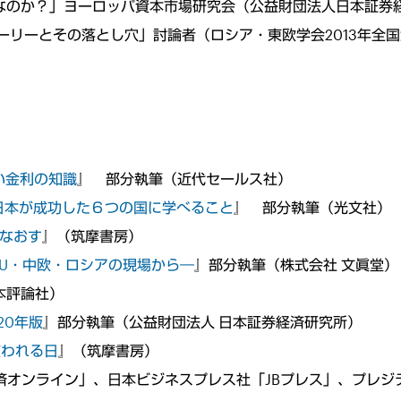
ナブルなのか？」ヨーロッパ資本市場研究会（公益財団法人日本証券
ストーリーとその落とし穴」討論者（ロシア・東欧学会2013年全
い金利の知識
』 部分執筆（近代セールス社）
日本が成功した６つの国に学べること
』 部分執筆（光文社）
なおす
』（筑摩書房）
EU・中欧・ロシアの現場から―
』部分執筆（株式会社 文眞堂）
本評論社）
20年版
』部分執筆（公益財団法人 日本証券経済研究所）
使われる日
』（筑摩書房）
済オンライン」、日本ビジネスプレス社「JBプレス」、プレ