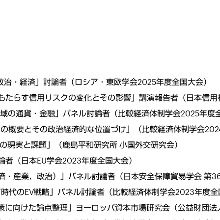
化・政治・経済」討論者（ロシア・東欧学会2025年度全国大会）
反転がもたらす信用リスクの変化とその影響」講演報告者（日本信用
シア地域の通貨・金融」パネル討論者（比較経済体制学会2025年度
合構想の概要とその政治経済的な位置づけ」（比較経済体制学会20
略-その現実と課題」（鹿島平和研究所 小国外交研究会）
ル討論者（日本EU学会2023年度全国大会）
事、経済・産業、政治）」パネル討論者（日本安全保障貿易学会 第3
シア時代のEV戦略」パネル討論者（比較経済体制学会2023年度
締め政策に向けた論点整理」ヨーロッパ資本市場研究会（公益財団