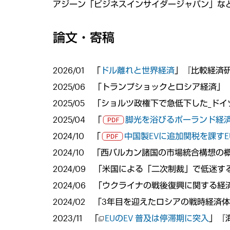
アジーン「ビジネスインサイダージャパン」な
論文・寄稿
2026/01 「
ドル離れと世界経済
」『比較経済
2025/06 「トランプショックとロシア経済
2025/05 「ショルツ政権下で急低下した_
2025/04 「
脚光を浴びるポーランド経
2024/10 「
中国製EVに追加関税を課すE
2024/10 「西バルカン諸国の市場統合構
2024/09 「米国による「二次制裁」で低迷
2024/06 「ウクライナの戦後復興に関する
2024/02 「3年目を迎えたロシアの戦時経
2023/11 「
EUのEV 普及は停滞期に突入
」『