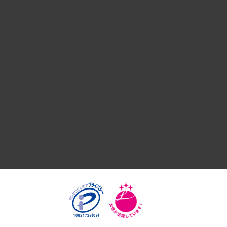
デジタルイノベーション
国際（グローバルビジネス・開発支援・国際戦略・グローバル
サステナビリティ（環境・資源・エネルギー・ESG・人権）
共生・ダイバーシティ
GRC（ガバナンス・リスク・コンプライアンス）・防災（政策
経済・産業・雇用・労働
医療・介護・福祉・教育・子ども
自治体経営・官民協働
まちづくり・観光・交通・スポーツ・スマートシティ
自然資源・農林水産業・食料システム