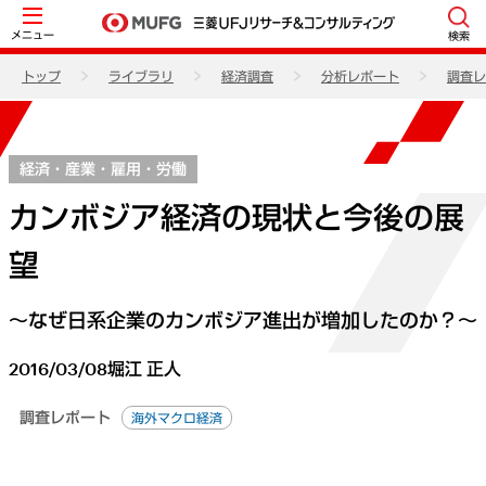
メニュー
検索
トップ
ライブラリ
経済調査
分析レポート
調査レ
経済・産業・雇用・労働
カンボジア経済の現状と今後の展
望
～なぜ日系企業のカンボジア進出が増加したのか？～
2016/03/08
堀江 正人
調査レポート
海外マクロ経済