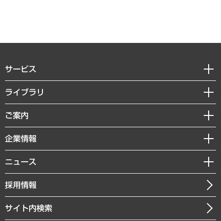
サービス
経営戦略
ライブラリ
組織・人事戦略
経済調査
ご案内
デジタルイノベーション
レポート
国際（グローバルビジネス・開発支援・国際戦略・グローバルヘルス）
セミナー・イベント情報
企業情報
コラム
サステナビリティ（環境・資源・エネルギー・ESG・人権）
MUFGビジネスセミナー
調査・研究報告書
私たちの想い
共生・ダイバーシティ
ニュース
受託案件情報
クローズアップ
社長メッセージ
GRC（ガバナンス・リスク・コンプライアンス）・防災（政策）
その他お申し込み
ニュースリリース
経営用語集
採用情報
会社概要
経済・産業・雇用・労働
調査協力のお願い
お知らせ
受託・受注実績（官公庁関連）
企業理念
医療・介護・福祉・教育・子ども
サイト内検索
メディア掲載・出演
役員一覧
自治体経営・官民協働