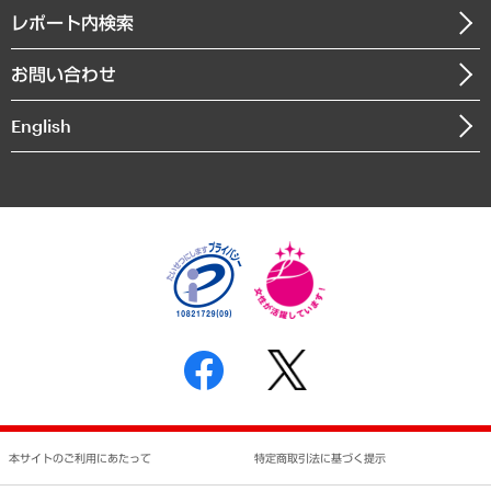
寄稿記事
沿革
レポート内検索
まちづくり・観光・交通・スポーツ・スマートシティ
書籍
組織図・本部部室紹介
自然資源・農林水産業・食料システム
お問い合わせ
インドネシア現地法人
決算公告
English
業績ハイライト
アクセスマップ
個人情報保護方針
環境方針
サステナビリティ
特定商取引法に基づく表示
SNSアカウントコミュニティガイドライン
反社会的勢力に対する基本方針
個人情報の取り扱いについて
書面による個人情報の開示等の請求の手続きについて
本サイトのご利用にあたって
特定商取引法に基づく提示