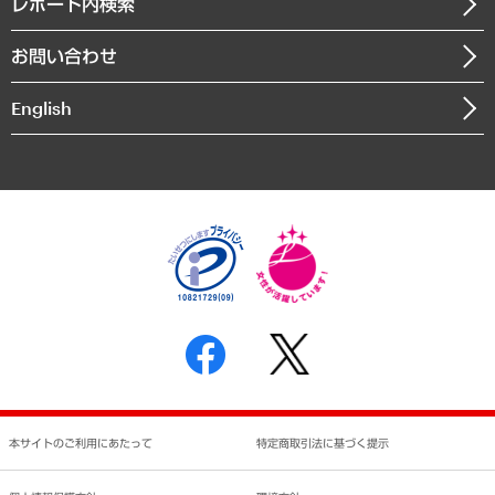
沿革
レポート内検索
まちづくり・観光・交通・スポーツ・スマートシティ
書籍
組織図・本部部室紹介
自然資源・農林水産業・食料システム
お問い合わせ
インドネシア現地法人
決算公告
English
業績ハイライト
アクセスマップ
個人情報保護方針
環境方針
サステナビリティ
特定商取引法に基づく表示
SNSアカウントコミュニティガイドライン
反社会的勢力に対する基本方針
個人情報の取り扱いについて
書面による個人情報の開示等の請求の手続きについて
本サイトのご利用にあたって
特定商取引法に基づく提示