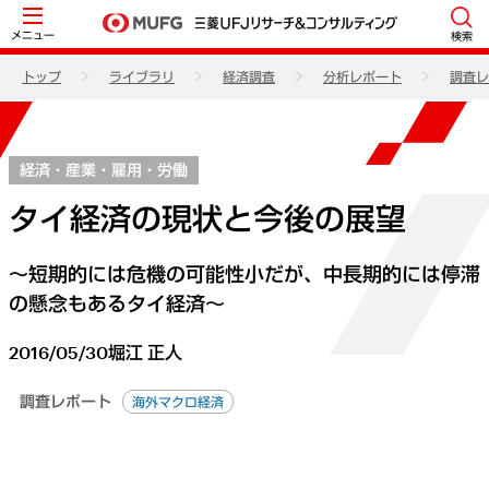
メニュー
検索
トップ
ライブラリ
経済調査
分析レポート
調査レ
経済・産業・雇用・労働
タイ経済の現状と今後の展望
～短期的には危機の可能性小だが、中長期的には停滞
の懸念もあるタイ経済～
2016/05/30
堀江 正人
調査レポート
海外マクロ経済