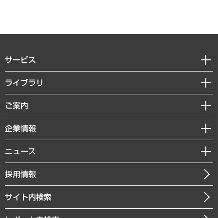
サービス
経営戦略
ライブラリ
組織・人事戦略
経済調査
ご案内
デジタルイノベーション
レポート
国際（グローバルビジネス・開発支援・国際戦略・グローバルヘルス）
セミナー・イベント情報
企業情報
コラム
サステナビリティ（環境・資源・エネルギー・ESG・人権）
MUFGビジネスセミナー
調査・研究報告書
私たちの想い
共生・ダイバーシティ
ニュース
受託案件情報
クローズアップ
社長メッセージ
GRC（ガバナンス・リスク・コンプライアンス）・防災（政策）
その他お申し込み
ニュースリリース
経営用語集
採用情報
会社概要
経済・産業・雇用・労働
調査協力のお願い
お知らせ
受託・受注実績（官公庁関連）
企業理念
医療・介護・福祉・教育・子ども
サイト内検索
メディア掲載・出演
役員一覧
自治体経営・官民協働
寄稿記事