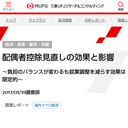
メニュー
検索
トップ
ライブラリ
経済調査
分析レポート
調査レ
経済・産業・雇用・労働
配偶者控除見直しの効果と影響
～負担のバランスが変わるも就業調整を減らす効果は
限定的～
2017/01/19
調査部
調査レポート
国内マクロ経済