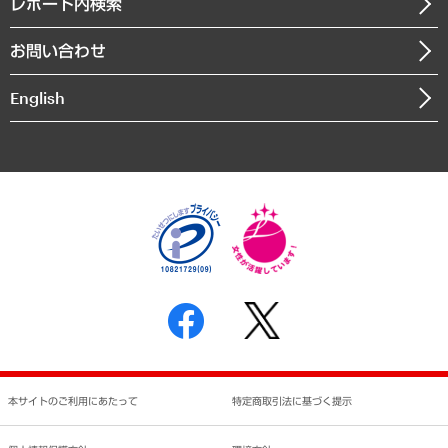
沿革
レポート内検索
まちづくり・観光・交通・スポーツ・スマートシティ
書籍
組織図・本部部室紹介
自然資源・農林水産業・食料システム
お問い合わせ
インドネシア現地法人
決算公告
English
業績ハイライト
アクセスマップ
個人情報保護方針
環境方針
サステナビリティ
特定商取引法に基づく表示
SNSアカウントコミュニティガイドライン
反社会的勢力に対する基本方針
個人情報の取り扱いについて
書面による個人情報の開示等の請求の手続きについて
本サイトのご利用にあたって
特定商取引法に基づく提示