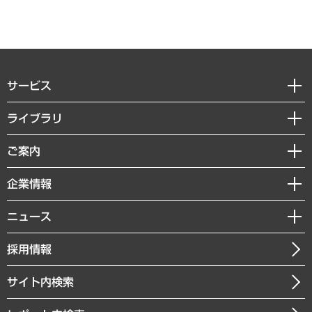
サービス
経営戦略
ライブラリ
組織・人事戦略
経済調査
ご案内
デジタルイノベーション
レポート
国際（グローバルビジネス・開発支援・国際戦略・グローバルヘルス）
セミナー・イベント情報
企業情報
コラム
サステナビリティ（環境・資源・エネルギー・ESG・人権）
MUFGビジネスセミナー
調査・研究報告書
私たちの想い
共生・ダイバーシティ
ニュース
受託案件情報
クローズアップ
社長メッセージ
GRC（ガバナンス・リスク・コンプライアンス）・防災（政策）
その他お申し込み
ニュースリリース
経営用語集
採用情報
会社概要
経済・産業・雇用・労働
調査協力のお願い
お知らせ
受託・受注実績（官公庁関連）
企業理念
医療・介護・福祉・教育・子ども
サイト内検索
メディア掲載・出演
役員一覧
自治体経営・官民協働
寄稿記事